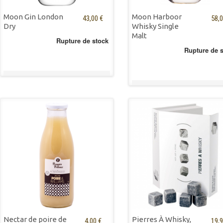
Moon Gin London
Moon Harboor
43,00 €
58,0
Dry
Whisky Single
Malt
Rupture de stock
Rupture de 
Nectar de poire de
Pierres À Whisky,
4,00 €
19,9