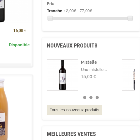
Prix
Mon kit à bierre
(6)
Tranche :
2,00€ - 77,00€
Moon Harbour
(4)
Pressoir de Provence
(9)
15,00 €
Rhum Mama Sama
(5)
Disponible
NOUVEAUX PRODUITS
Mistelle
Une mistelle...
15,00 €
Tous les nouveaux produits
MEILLEURES VENTES