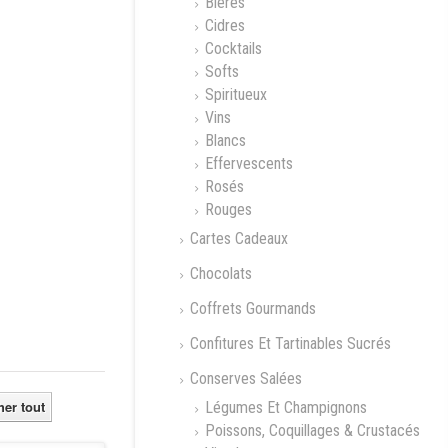
Bières
Cidres
Cocktails
Softs
Spiritueux
Vins
Blancs
Effervescents
Rosés
Rouges
Cartes Cadeaux
Chocolats
Coffrets Gourmands
Confitures Et Tartinables Sucrés
Conserves Salées
her tout
Légumes Et Champignons
Poissons, Coquillages & Crustacés