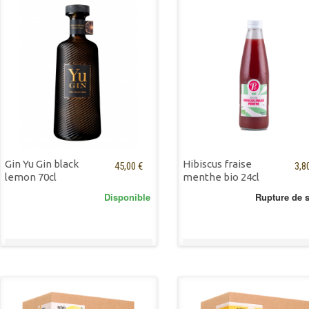
Gin Yu Gin black
Hibiscus fraise
45,00 €
3,8
lemon 70cl
menthe bio 24cl
Disponible
Rupture de 