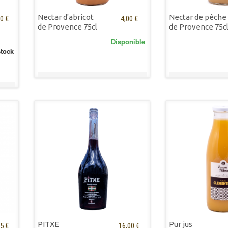
Nectar d'abricot
Nectar de pêche
0 €
4,00 €
de Provence 75cl
de Provence 75c
Disponible
stock
PITXE
Pur jus
5 €
16,00 €