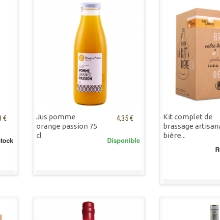
Jus pomme
Kit complet de
0 €
4,35 €
orange passion 75
brassage artisan
cl
bière...
stock
Disponible
R