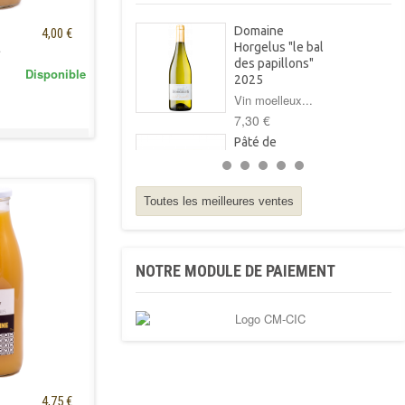
Domaine
4,00 €
Horgelus "le bal
l
des papillons"
Disponible
2025
Vin moelleux...
7,30 €
Pâté de
campagne au foie
gras Arnabar
125g
Toutes les meilleures ventes
Pâté de
campagne...
4,10 €
NOTRE MODULE DE PAIEMENT
Pâté basque au
piment
d'Espelette
Arnabar 125g
Pâté basque au...
3,40 €
Biscuits -
Fromage de
4,75 €