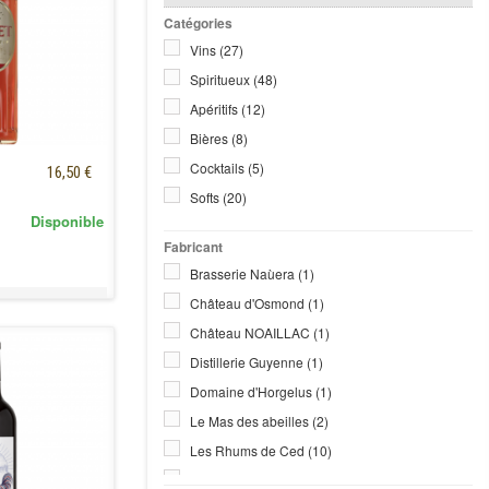
Catégories
Vins
(27)
Spiritueux
(48)
Apéritifs
(12)
Bières
(8)
Cocktails
(5)
16,50 €
Softs
(20)
Disponible
Fabricant
Brasserie Naùera
(1)
Château d'Osmond
(1)
Château NOAILLAC
(1)
Distillerie Guyenne
(1)
Domaine d'Horgelus
(1)
Le Mas des abeilles
(2)
Les Rhums de Ced
(10)
Maison Lillet
(2)