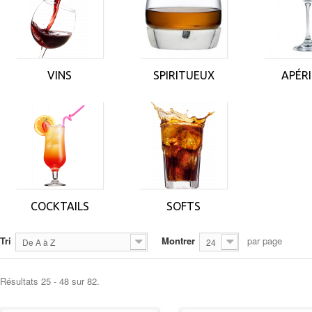
VINS
SPIRITUEUX
APÉRI
COCKTAILS
SOFTS
Tri
Montrer
par page
De A à Z
24
Résultats 25 - 48 sur 82.