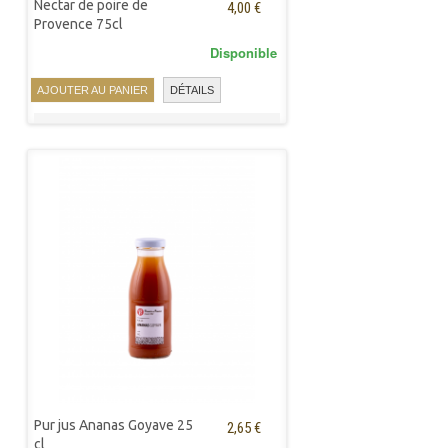
Nectar de poire de
4,00 €
Provence 75cl
Disponible
AJOUTER AU PANIER
DÉTAILS
Pur jus Ananas Goyave 25
2,65 €
cl