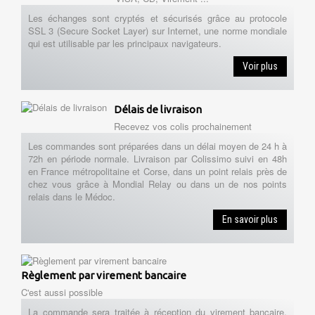
Les échanges sont cryptés et sécurisés grâce au protocole
SSL 3 (Secure Socket Layer) sur Internet, une norme mondiale
qui est utilisable par les principaux navigateurs.
Voir plus
Délais de livraison
Recevez vos colis prochainement
Les commandes sont préparées dans un délai moyen de 24 h à
72h en période normale. Livraison par Colissimo suivi en 48h
en France métropolitaine et Corse, dans un point relais près de
chez vous grâce à Mondial Relay ou dans un de nos points
relais dans le Médoc.
En savoir plus
Règlement par virement bancaire
C'est aussi possible
La commande sera traitée à réception du virement bancaire,