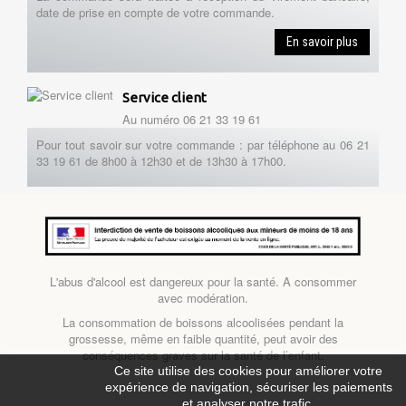
date de prise en compte de votre commande.
En savoir plus
Service client
Au numéro 06 21 33 19 61
Pour tout savoir sur votre commande : par téléphone au 06 21
33 19 61 de 8h00 à 12h30 et de 13h30 à 17h00.
L'abus d'alcool est dangereux pour la santé. A consommer
avec modération.
La consommation de boissons alcoolisées pendant la
grossesse, même en faible quantité, peut avoir des
conséquences graves sur la santé de l’enfant.
Ce site utilise des cookies pour améliorer votre
expérience de navigation, sécuriser les paiements
et analyser notre trafic.