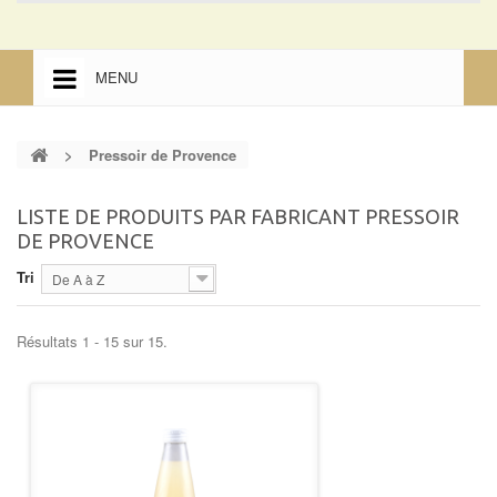
MENU
ACCUEIL
>
Pressoir de Provence
ACCUEIL
MENTIONS LÉGALES
LISTE DE PRODUITS PAR FABRICANT PRESSOIR
DE PROVENCE
Tri
De A à Z
Résultats 1 - 15 sur 15.