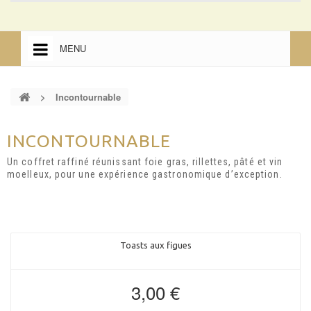
MENU
ACCUEIL
>
Incontournable
ACCUEIL
MENTIONS LÉGALES
INCONTOURNABLE
Un coffret raffiné réunissant foie gras, rillettes, pâté et vin
moelleux, pour une expérience gastronomique d’exception.
Toasts aux figues
3,00 €