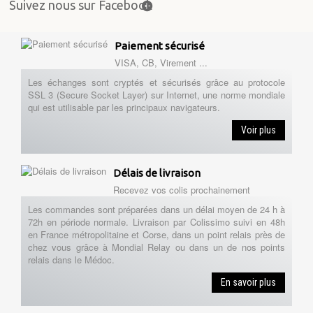
Suivez nous sur Facebook
Paiement sécurisé
VISA, CB, Virement ...
Les échanges sont cryptés et sécurisés grâce au protocole
SSL 3 (Secure Socket Layer) sur Internet, une norme mondiale
qui est utilisable par les principaux navigateurs.
Voir plus
Délais de livraison
Recevez vos colis prochainement
Les commandes sont préparées dans un délai moyen de 24 h à
72h en période normale. Livraison par Colissimo suivi en 48h
en France métropolitaine et Corse, dans un point relais près de
chez vous grâce à Mondial Relay ou dans un de nos points
relais dans le Médoc.
En savoir plus