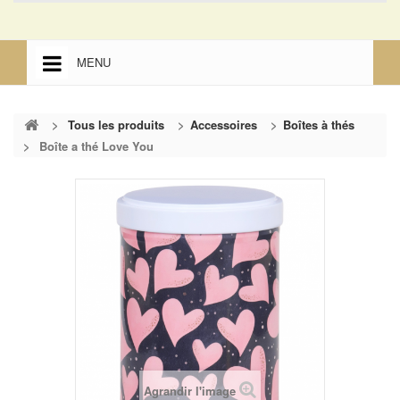
MENU
ACCUEIL
>
Tous les produits
>
Accessoires
>
Boîtes à thés
ACCUEIL
>
Boîte a thé Love You
MENTIONS LÉGALES
Agrandir l'image