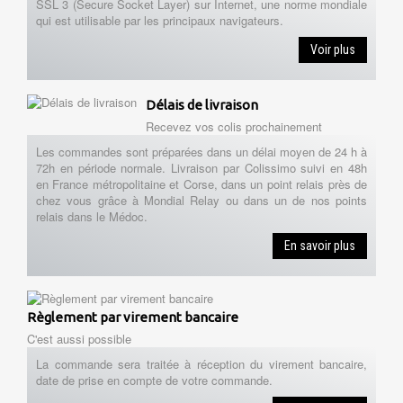
SSL 3 (Secure Socket Layer) sur Internet, une norme mondiale
qui est utilisable par les principaux navigateurs.
Voir plus
Délais de livraison
Recevez vos colis prochainement
Les commandes sont préparées dans un délai moyen de 24 h à
72h en période normale. Livraison par Colissimo suivi en 48h
en France métropolitaine et Corse, dans un point relais près de
chez vous grâce à Mondial Relay ou dans un de nos points
relais dans le Médoc.
En savoir plus
Règlement par virement bancaire
C'est aussi possible
La commande sera traitée à réception du virement bancaire,
date de prise en compte de votre commande.