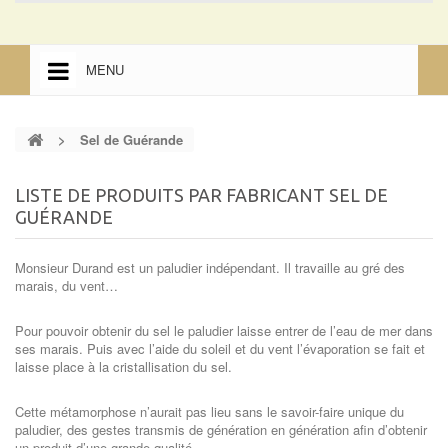
MENU
ACCUEIL
>
Sel de Guérande
ACCUEIL
MENTIONS LÉGALES
LISTE DE PRODUITS PAR FABRICANT SEL DE
GUÉRANDE
Monsieur Durand est un paludier indépendant. Il travaille au gré des
marais, du vent…
Pour pouvoir obtenir du sel le paludier laisse entrer de l’eau de mer dans
ses marais. Puis avec l’aide du soleil et du vent l’évaporation se fait et
laisse place à la cristallisation du sel.
Cette métamorphose n’aurait pas lieu sans le savoir-faire unique du
paludier, des gestes transmis de génération en génération afin d’obtenir
un produit d’une grande qualité.