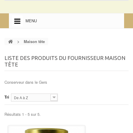
MENU
ACCUEIL
>
Maison tête
ACCUEIL
MENTIONS LÉGALES
LISTE DES PRODUITS DU FOURNISSEUR MAISON
TÊTE
Conserveur dans le Gers
Tri
De A à Z
Résultats 1 - 5 sur 5.