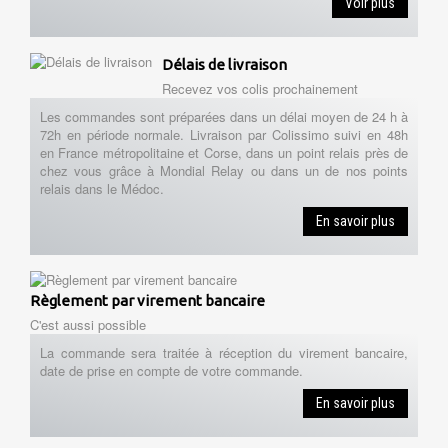
Voir plus
Délais de livraison
Recevez vos colis prochainement
Les commandes sont préparées dans un délai moyen de 24 h à
72h en période normale. Livraison par Colissimo suivi en 48h
en France métropolitaine et Corse, dans un point relais près de
chez vous grâce à Mondial Relay ou dans un de nos points
relais dans le Médoc.
En savoir plus
Règlement par virement bancaire
C'est aussi possible
La commande sera traitée à réception du virement bancaire,
date de prise en compte de votre commande.
En savoir plus