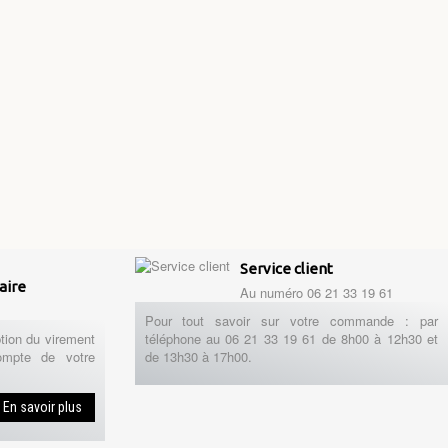
Service client
aire
Au numéro 06 21 33 19 61
Pour tout savoir sur votre commande : par
tion du virement
téléphone au 06 21 33 19 61 de 8h00 à 12h30 et
ompte de votre
de 13h30 à 17h00.
En savoir plus