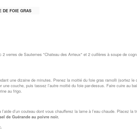
E DE FOIE GRAS
ec 2 verres de Sauternes "Chateau des Arrieux" et 2 cuillères à soupe de cogn
dant une dizaine de minutes. Prenez la moitié du foie gras ramolli (sortez le 
r une couche, puis tassez l’autre moitié du foie par-dessus. Faire cuire au ba
rine au frigo.
 l’aide d’un couteau dont vous chaufferez la lame à l’eau chaude. Placez la 
sel de Guérande au poivre noir.
.