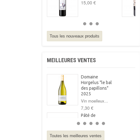
15,00 €
Tous les nouveaux produits
MEILLEURES VENTES
Domaine
Horgelus "le bal
des papillons"
2025
Vin moelleux...
7,30 €
Pâté de
campagne au foie
gras Arnabar
125g
Toutes les meilleures ventes
Pâté de