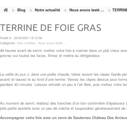
>
Blog
>
Notre actualité
>
Nous avons testé ...
>
TERRIN
TERRINE DE FOIE GRAS
Publié le : 20/04/2021 16:12:58
Catégories :
Nos recettes
,
Nous avons testé ...
48 heures avant de servir, mettez votre foie à mariner dans un plat creux av
poivrez sur toutes les faces, filmez et mettre au réfrigérateur.
La veille du jour J, dans une poêle chaude, faites revenir les cèpes Garde pen
avant) et tassez le au fond d’une terrine. Versez les cèpes dessus pour forme
pendant 40 minutes. Laissez refroidir un peu à l’air libre, puis mettez votre ter
Au moment de servir, réalisez des tranches d’un bon centimètre d’épaisseur à
jolie petite assiette avec un peu de mâche et saupoudrez généreusement de
Accompagner votre foie avec un verre de Sauternes Château Des Arrieux