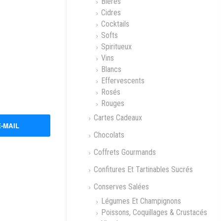
Bières
Cidres
Cocktails
Softs
Spiritueux
Vins
Blancs
Effervescents
Rosés
Rouges
Cartes Cadeaux
E-MAIL
Chocolats
Coffrets Gourmands
Confitures Et Tartinables Sucrés
Conserves Salées
Légumes Et Champignons
Poissons, Coquillages & Crustacés