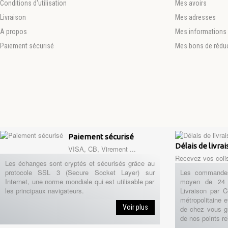
Conditions d'utilisation
Mes avoirs
Livraison
Mes adresses
A propos
Mes informations 
Paiement sécurisé
Mes bons de rédu
Paiement sécurisé
Délais de livra
VISA, CB, Virement ...
Recevez vos coli
Les échanges sont cryptés et sécurisés grâce au
protocole SSL 3 (Secure Socket Layer) sur
Les commandes
Internet, une norme mondiale qui est utilisable par
moyen de 24 
les principaux navigateurs.
Livraison par 
métropolitaine e
Voir plus
de chez vous g
de nos points re