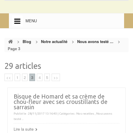
MENU
ACCUEIL
>
Blog
>
Notre actualité
>
Nous avons testé ...
>
ACCUEIL
Page 3
MENTIONS LÉGALES
29 articles
<<
1
2
3
4
5
>>
Bisque de Homard et sa crème de
chou-fleur avec ses croustillants de
sarrasin
Publié le : 28/11/2017 13:16:40 | Catégories :
Nos recettes
,
Nous avons
testé ...
Lire la suite