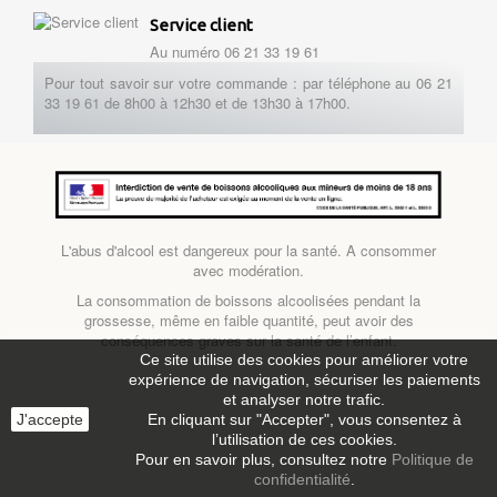
Service client
Au numéro 06 21 33 19 61
Pour tout savoir sur votre commande : par téléphone au 06 21
33 19 61 de 8h00 à 12h30 et de 13h30 à 17h00.
L'abus d'alcool est dangereux pour la santé. A consommer
avec modération.
La consommation de boissons alcoolisées pendant la
grossesse, même en faible quantité, peut avoir des
conséquences graves sur la santé de l’enfant.
Ce site utilise des cookies pour améliorer votre
expérience de navigation, sécuriser les paiements
et analyser notre trafic.
J'accepte
En cliquant sur "Accepter", vous consentez à
l’utilisation de ces cookies.
Pour en savoir plus, consultez notre
Politique de
confidentialité
.