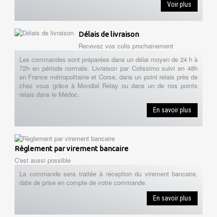
Voir plus
Délais de livraison
Recevez vos colis prochainement
Les commandes sont préparées dans un délai moyen de 24 h à
72h en période normale. Livraison par Colissimo suivi en 48h
en France métropolitaine et Corse, dans un point relais près de
chez vous grâce à Mondial Relay ou dans un de nos points
relais dans le Médoc.
En savoir plus
Règlement par virement bancaire
C'est aussi possible
La commande sera traitée à réception du virement bancaire,
date de prise en compte de votre commande.
En savoir plus