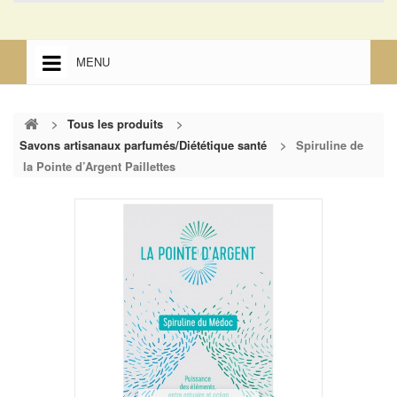
MENU
ACCUEIL
>
Tous les produits
>
ACCUEIL
Savons artisanaux parfumés/Diététique santé
>
Spiruline de
la Pointe d’Argent Paillettes
MENTIONS LÉGALES