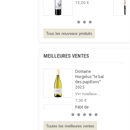
15,00 €
Tous les nouveaux produits
MEILLEURES VENTES
Domaine
Horgelus "le bal
des papillons"
2025
Vin moelleux...
7,30 €
Pâté de
campagne au foie
gras Arnabar
125g
Toutes les meilleures ventes
Pâté de