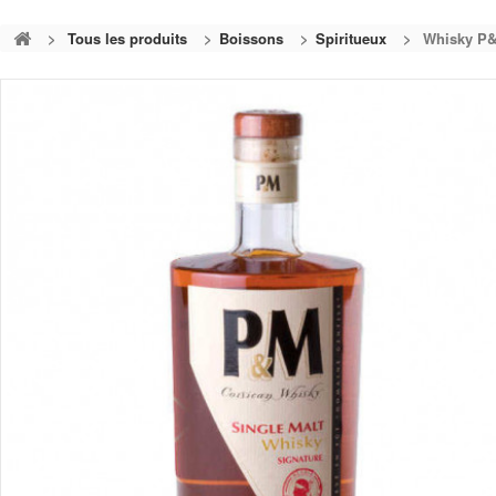
>
Tous les produits
>
Boissons
>
Spiritueux
>
Whisky P&