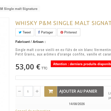
M Single malt Signature
WHISKY P&M SINGLE MALT SIGNA
Tweet
Partager
Pinterest
Fabricant / Artisan :
Single malt corse vieilli en ex-fûts de vin blanc Vermenti
Petit Grains, aux arômes d’orange confite, vanille et cara
Attention : derniers produits disponib
53,00 €
TTC
AJOUTER AU PANIER
Li
p
14/08/2026
Conseil de préparation