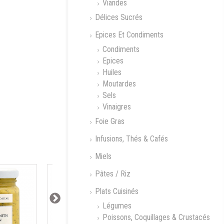
Viandes
Délices Sucrés
Epices Et Condiments
Condiments
Epices
Huiles
Moutardes
Sels
arrangé :...
Eau-de-vie Poire...
Eddu Silver
Vinaigres
Foie Gras
Infusions, Thés & Cafés
Miels
Pâtes / Riz
Plats Cuisinés
Légumes
Poissons, Coquillages & Crustacés