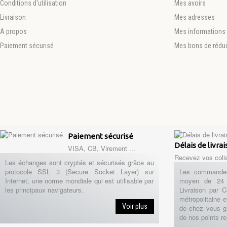
Conditions d'utilisation
Mes avoirs
Livraison
Mes adresses
A propos
Mes informations 
Paiement sécurisé
Mes bons de rédu
Paiement sécurisé
Délais de livra
VISA, CB, Virement ...
Recevez vos coli
Les échanges sont cryptés et sécurisés grâce au
protocole SSL 3 (Secure Socket Layer) sur
Les commandes
Internet, une norme mondiale qui est utilisable par
moyen de 24 
les principaux navigateurs.
Livraison par 
métropolitaine e
Voir plus
de chez vous g
de nos points re