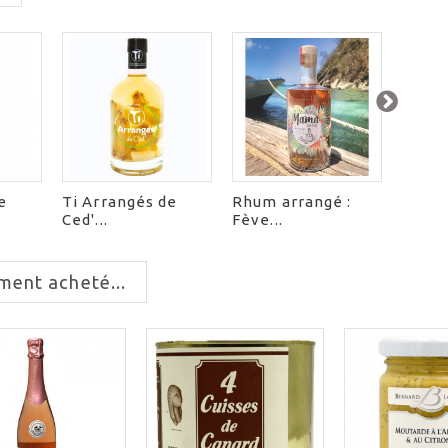
e
Ti Arrangés de
Rhum arrangé :
Rhum 
Ced'...
Fève...
ment acheté...