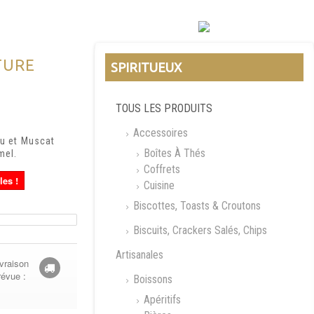
TURE
SPIRITUEUX
TOUS LES PRODUITS
Accessoires
nu et Muscat
Boîtes À Thés
mel.
Coffrets
les !
Cuisine
Biscottes, Toasts & Croutons
Biscuits, Crackers Salés, Chips
Artisanales
vraison
révue :
Boissons
Apéritifs