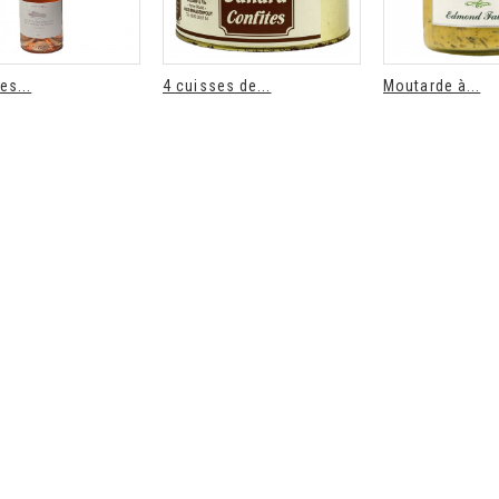
es...
4 cuisses de...
Moutarde à...