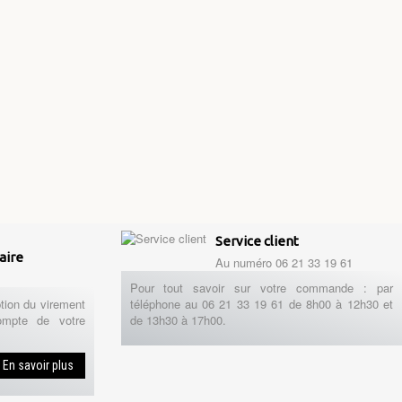
Service client
aire
Au numéro 06 21 33 19 61
Pour tout savoir sur votre commande : par
tion du virement
téléphone au 06 21 33 19 61 de 8h00 à 12h30 et
ompte de votre
de 13h30 à 17h00.
En savoir plus