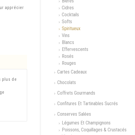
Bières
Cidres
ur apprécier
Cocktails
Softs
Spiritueux
Vins
Blancs
Effervescents
Rosés
Rouges
Cartes Cadeaux
s plus de
Chocolats
nge
Coffrets Gourmands
Confitures Et Tartinables Sucrés
Conserves Salées
Légumes Et Champignons
Poissons, Coquillages & Crustacés