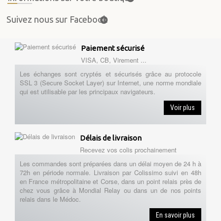
Suivez nous sur Facebook
Paiement sécurisé
VISA, CB, Virement ...
Les échanges sont cryptés et sécurisés grâce au protocole
SSL 3 (Secure Socket Layer) sur Internet, une norme mondiale
qui est utilisable par les principaux navigateurs.
Voir plus
Délais de livraison
Recevez vos colis prochainement
Les commandes sont préparées dans un délai moyen de 24 h à
72h en période normale. Livraison par Colissimo suivi en 48h
en France métropolitaine et Corse, dans un point relais près de
chez vous grâce à Mondial Relay ou dans un de nos points
relais dans le Médoc.
En savoir plus