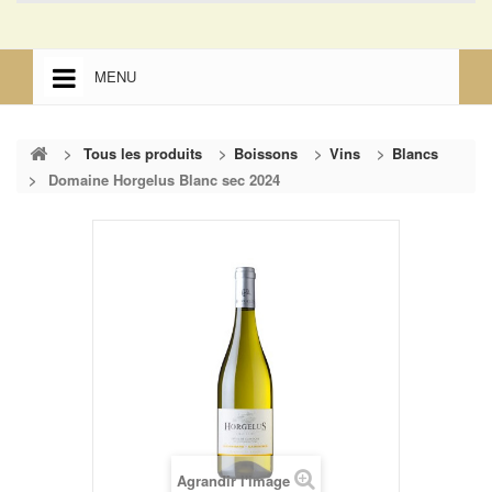
MENU
ACCUEIL
>
Tous les produits
>
Boissons
>
Vins
>
Blancs
ACCUEIL
>
Domaine Horgelus Blanc sec 2024
MENTIONS LÉGALES
Agrandir l'image