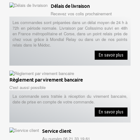
Délais de livraison
Recevez vos colis prochainement
Les commandes sont préparées dans un délai moyen de 24 h à
72h en période normale. Livraison par Colissimo suivi en 48h
en France métropolitaine et Corse, dans un point relais près de
chez vous grâce à Mondial Relay ou dans un de nos points
relais dans le Médoc.
En savoir plus
Règlement par virement bancaire
C'est aussi possible
La commande sera traitée à réception du virement bancaire,
date de prise en compte de votre commande.
En savoir plus
Service client
Au numéro 06 21 33 19 61