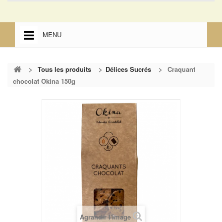
MENU
ACCUEIL
>
Tous les produits
>
Délices Sucrés
>
Craquant
ACCUEIL
chocolat Okina 150g
MENTIONS LÉGALES
Agrandir l'image