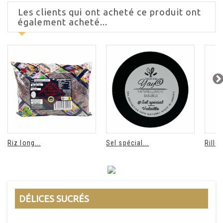
Les clients qui ont acheté ce produit ont
également acheté...
Riz long...
Sel spécial...
Rillet
DÉLICES SUCRÉS