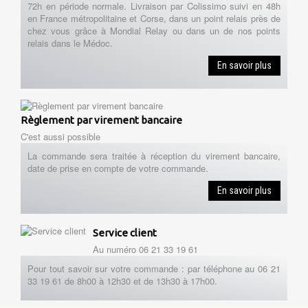
72h en période normale. Livraison par Colissimo suivi en 48h
en France métropolitaine et Corse, dans un point relais près de
chez vous grâce à Mondial Relay ou dans un de nos points
relais dans le Médoc.
En savoir plus
Règlement par virement bancaire
C'est aussi possible
La commande sera traitée à réception du virement bancaire,
date de prise en compte de votre commande.
En savoir plus
Service client
Au numéro 06 21 33 19 61
Pour tout savoir sur votre commande : par téléphone au 06 21
33 19 61 de 8h00 à 12h30 et de 13h30 à 17h00.