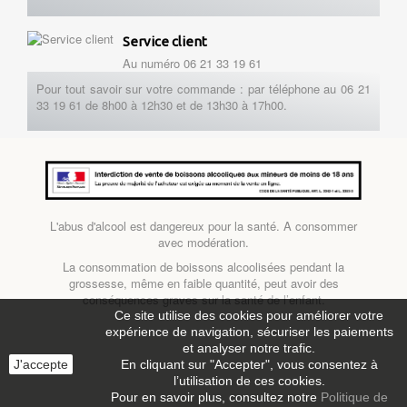
Service client
Au numéro 06 21 33 19 61
Pour tout savoir sur votre commande : par téléphone au 06 21
33 19 61 de 8h00 à 12h30 et de 13h30 à 17h00.
L'abus d'alcool est dangereux pour la santé. A consommer
avec modération.
La consommation de boissons alcoolisées pendant la
grossesse, même en faible quantité, peut avoir des
conséquences graves sur la santé de l’enfant.
Ce site utilise des cookies pour améliorer votre
expérience de navigation, sécuriser les paiements
et analyser notre trafic.
J'accepte
En cliquant sur "Accepter", vous consentez à
l’utilisation de ces cookies.
Pour en savoir plus, consultez notre
Politique de