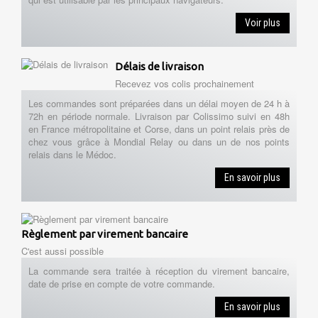
Voir plus
Délais de livraison
Recevez vos colis prochainement
Les commandes sont préparées dans un délai moyen de 24 h à
72h en période normale. Livraison par Colissimo suivi en 48h
en France métropolitaine et Corse, dans un point relais près de
chez vous grâce à Mondial Relay ou dans un de nos points
relais dans le Médoc.
En savoir plus
Règlement par virement bancaire
C'est aussi possible
La commande sera traitée à réception du virement bancaire,
date de prise en compte de votre commande.
En savoir plus