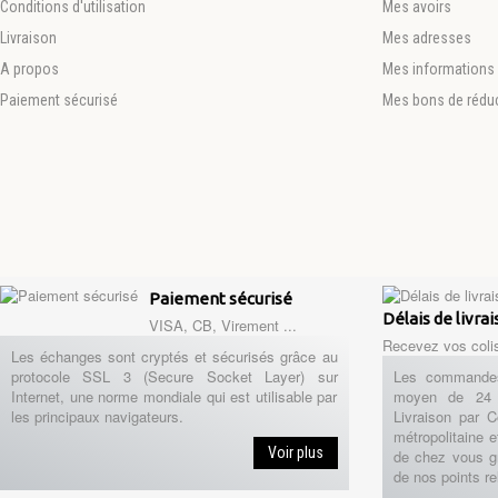
Conditions d'utilisation
Mes avoirs
Livraison
Mes adresses
A propos
Mes informations 
Paiement sécurisé
Mes bons de rédu
Paiement sécurisé
Délais de livra
VISA, CB, Virement ...
Recevez vos coli
Les échanges sont cryptés et sécurisés grâce au
protocole SSL 3 (Secure Socket Layer) sur
Les commandes
Internet, une norme mondiale qui est utilisable par
moyen de 24 
les principaux navigateurs.
Livraison par 
métropolitaine e
Voir plus
de chez vous g
de nos points re