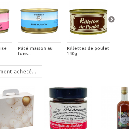
ise
Pâté maison au
Rillettes de poulet
Le Ca
foie...
140g
ment acheté...