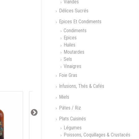
Viandes
Délices Sucrés
Epices Et Condiments
Condiments
Epices
Huiles
Moutardes
nou 90g
L'Espelou 90g
Rillettes de
canard...
Sels
Vinaigres
Foie Gras
Infusions, Thés & Cafés
Miels
Pâtes / Riz
Plats Cuisinés
Légumes
Poissons, Coquillages & Crustacés