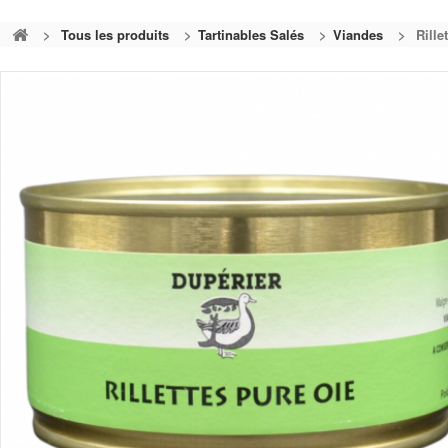
>
Tous les produits
>
Tartinables Salés
>
Viandes
>
Rille