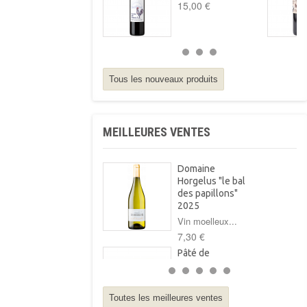
15,00 €
Tous les nouveaux produits
MEILLEURES VENTES
Domaine
Horgelus "le bal
des papillons"
2025
Vin moelleux...
7,30 €
Pâté de
campagne au foie
gras Arnabar
125g
Toutes les meilleures ventes
Pâté de