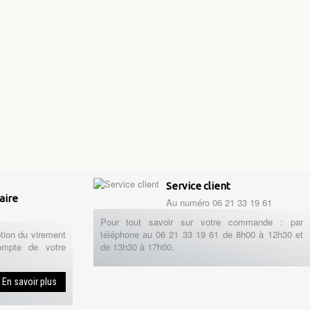
Service client
aire
Au numéro 06 21 33 19 61
Pour tout savoir sur votre commande : par
tion du virement
téléphone au 06 21 33 19 61 de 8h00 à 12h30 et
ompte de votre
de 13h30 à 17h00.
En savoir plus