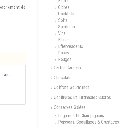
Bières
Cidres
mpagnement de
Cocktails
Softs
Spiritueux
Vins
Blancs
Effervescents
Rosés
Rouges
Cartes Cadeaux
urmand.
Chocolats
Coffrets Gourmands
Confitures Et Tartinables Sucrés
Conserves Salées
Légumes Et Champignons
Poissons, Coquillages & Crustacés