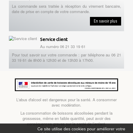
La commande sera traitée à réception du virement bancaire,
date de prise en compte de votre commande.
En savoir plus
Service client
Au numéro 06 21 33 19 61
Pour tout savoir sur votre commande : par téléphone au 06 21
33 19 61 de 8h00 à 12h30 et de 13h30 à 17h00.
L'abus d'alcool est dangereux pour la santé. A consommer
avec modération.
La consommation de boissons alcoolisées pendant la
grossesse, même en faible quantité, peut avoir des
conséquences graves sur la santé de l’enfant.
Ce site utilise des cookies pour améliorer votre