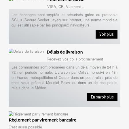
VISA, CB, Virement ...
Les échanges sont cryptés et sécurisés grâce au protocole
SSL 3 (Secure Socket Layer) sur Internet, une norme mondiale
qui est utilisable par les principaux navigateurs.
Voir plus
Délais de livraison
Recevez vos colis prochainement
Les commandes sont préparées dans un délai moyen de 24 h à
72h en période normale. Livraison par Colissimo suivi en 48h
en France métropolitaine et Corse, dans un point relais près de
chez vous grâce à Mondial Relay ou dans un de nos points
relais dans le Médoc.
En savoir plus
Règlement par virement bancaire
C'est aussi possible