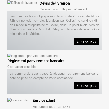
Délais de livraison
Recevez vos colis prochainement
Les commandes sont préparées dans un délai moyen de 24 h à
72h en période normale. Livraison par Colissimo suivi en 48h
en France métropolitaine et Corse, dans un point relais près de
chez vous grâce à Mondial Relay ou dans un de nos points
relais dans le Médoc.
En savoir plus
Règlement par virement bancaire
C'est aussi possible
La commande sera traitée à réception du virement bancaire,
date de prise en compte de votre commande.
En savoir plus
Service client
Au numéro 06 21 33 19 61