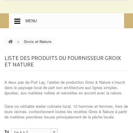
MENU
ACCUEIL
>
Groix et Nature
ACCUEIL
MENTIONS LÉGALES
LISTE DES PRODUITS DU FOURNISSEUR GROIX
ET NATURE
A deux pas de Port Lay, l’atelier de production Groix & Nature s’inscrit
dans le paysage local de part son architecture aux lignes simples,
épurées, aux matières nobles et naturelles en accord avec la nature.
Dans ce véritable atelier culinaire local, 12 hommes et femmes, fiers de
leurs racines, confectionnent toutes les recettes Groix & Nature à partir
de matières premières issues principalement de la pêche locale.
Tri
De A à Z