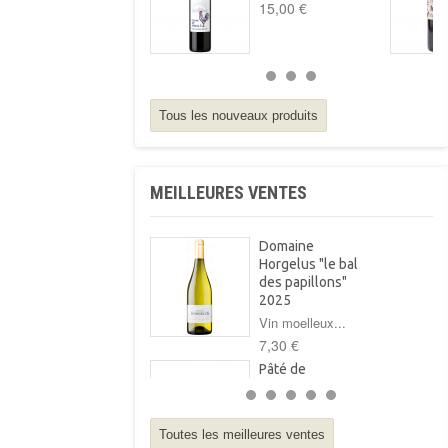
15,00 €
Tous les nouveaux produits
MEILLEURES VENTES
Domaine
Horgelus "le bal
des papillons"
2025
Vin moelleux...
7,30 €
Pâté de
campagne au foie
gras Arnabar
125g
Toutes les meilleures ventes
Pâté de