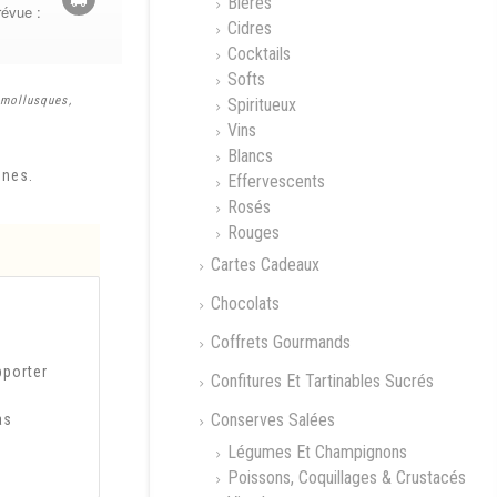
Bières
révue :
Cidres
Cocktails
Softs
: mollusques,
Spiritueux
Vins
Blancs
nnes.
Effervescents
Rosés
Rouges
Cartes Cadeaux
Chocolats
Coffrets Gourmands
pporter
Confitures Et Tartinables Sucrés
Conserves Salées
as
Légumes Et Champignons
Poissons, Coquillages & Crustacés