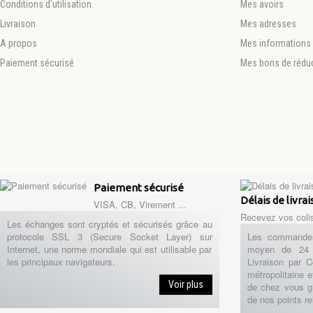
Conditions d'utilisation
Mes avoirs
Livraison
Mes adresses
A propos
Mes informations 
Paiement sécurisé
Mes bons de rédu
Paiement sécurisé
Délais de livra
VISA, CB, Virement ...
Recevez vos coli
Les échanges sont cryptés et sécurisés grâce au
protocole SSL 3 (Secure Socket Layer) sur
Les commandes
Internet, une norme mondiale qui est utilisable par
moyen de 24 
les principaux navigateurs.
Livraison par 
métropolitaine e
Voir plus
de chez vous g
de nos points re