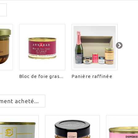
:
Bloc de foie gras...
Panière raffinée
Rhum
Harb
ment acheté...