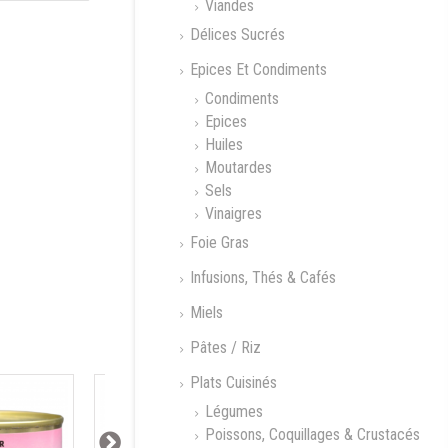
Viandes
Délices Sucrés
Epices Et Condiments
Condiments
Epices
Huiles
Moutardes
Sels
Vinaigres
Foie Gras
 Blanc Moon
Rhum Gold Moon
Le Beau Bar 100g
our
Harbour
Infusions, Thés & Cafés
Miels
Pâtes / Riz
Plats Cuisinés
Légumes
Poissons, Coquillages & Crustacés