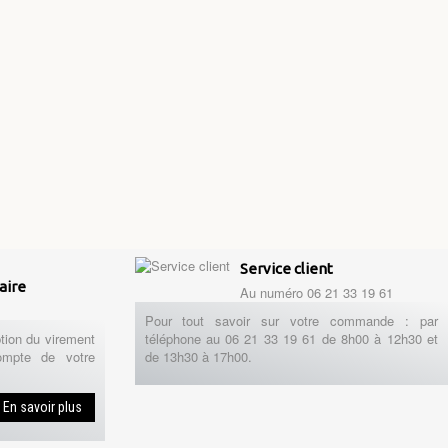
Service client
aire
Au numéro 06 21 33 19 61
Pour tout savoir sur votre commande : par
tion du virement
téléphone au 06 21 33 19 61 de 8h00 à 12h30 et
ompte de votre
de 13h30 à 17h00.
En savoir plus