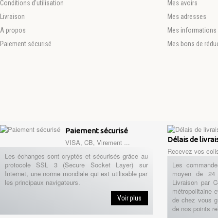
Conditions d'utilisation
Mes avoirs
Livraison
Mes adresses
A propos
Mes informations 
Paiement sécurisé
Mes bons de rédu
Paiement sécurisé
Délais de livra
VISA, CB, Virement ...
Recevez vos coli
Les échanges sont cryptés et sécurisés grâce au
protocole SSL 3 (Secure Socket Layer) sur
Les commandes
Internet, une norme mondiale qui est utilisable par
moyen de 24 
les principaux navigateurs.
Livraison par 
métropolitaine e
Voir plus
de chez vous g
de nos points re