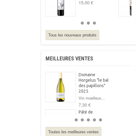
15,00 €
Tous les nouveaux produits
MEILLEURES VENTES
Domaine
Horgelus "le bal
des papillons"
2025
Vin moelleux...
7,30 €
Pâté de
campagne au foie
gras Arnabar
125g
Toutes les meilleures ventes
Pâté de