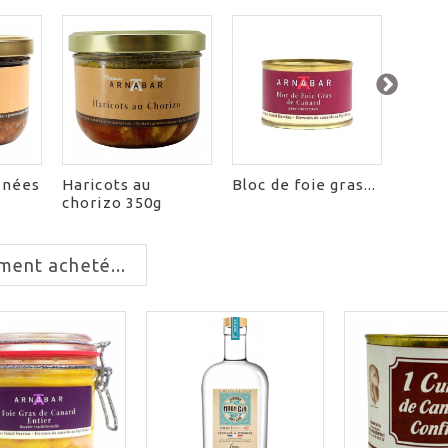
sinées
Haricots au
Bloc de foie gras...
Paniè
chorizo 350g
ment acheté...