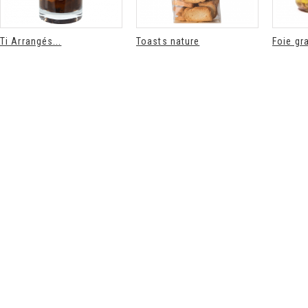
Ti Arrangés...
Toasts nature
Foie gra