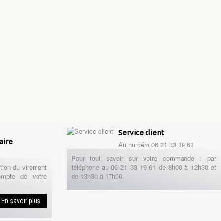
Service client
aire
Au numéro 06 21 33 19 61
Pour tout savoir sur votre commande : par
tion du virement
téléphone au 06 21 33 19 61 de 8h00 à 12h30 et
ompte de votre
de 13h30 à 17h00.
En savoir plus