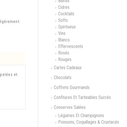
Bières
Cidres
Cocktails
Softs
légèrement.
Spiritueux
Vins
Blancs
Effervescents
Rosés
Rouges
Cartes Cadeaux
 pelées et
Chocolats
Coffrets Gourmands
Confitures Et Tartinables Sucrés
Conserves Salées
Légumes Et Champignons
Poissons, Coquillages & Crustacés