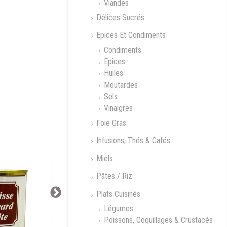
Viandes
Délices Sucrés
Epices Et Condiments
Condiments
Epices
Huiles
Moutardes
re raffinée
Rhum Blanc Moon
Rhum Gold Moon
Sels
Harbour
Harbour
Vinaigres
Foie Gras
Infusions, Thés & Cafés
Miels
Pâtes / Riz
Plats Cuisinés
Légumes
Poissons, Coquillages & Crustacés