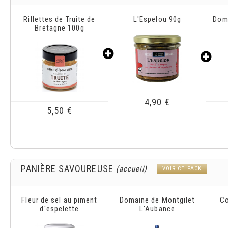
L'Espelou 90g
Domaine Horgelus Blanc
R
sec 2024
c
4,90 €
6,60 €
PANIÈRE SAVOUREUSE
(accueil)
VOIR CE PACK
Domaine de Montgilet
Confiture de cerises
Mag
L'Aubance
noires