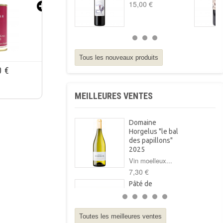
15,00 €
 €
Tous les nouveaux produits
MEILLEURES VENTES
Domaine
Horgelus "le bal
des papillons"
2025
Vin moelleux...
7,30 €
Pâté de
campagne au foie
gras Arnabar
125g
Toutes les meilleures ventes
Pâté de