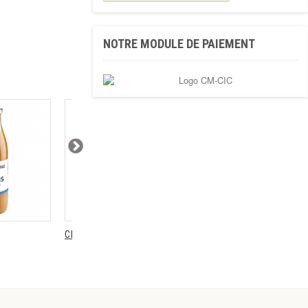
campagne...
ille en
Boîte à chapeau
Plateau métal gris
..
4,10 €
NOTRE MODULE DE PAIEMENT
Pâté basque au
piment
d'Espelette
Arnabar 125g
Pâté basque au...
3,40 €
Biscuits -
Fromage de
Brebis et Piment
d’Espelette
Biscuits...
4,20 €
Civet de canard
Civet de canard
Château...
Asperges...
5...
8,60 €