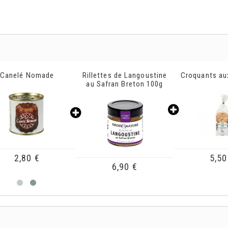
ettes de Langoustine
Croquants aux amandes
Panière L
Safran Breton 100g
5,50 €
2,70
6,90 €