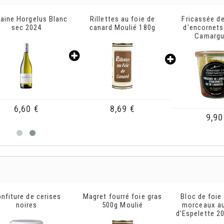
illettes au foie de
Fricassée de lamelles
Panière L
anard Moulié 180g
d'encornets et riz de
Camargue IGP
2,70
8,69 €
9,90 €
ret fourré foie gras
Bloc de foie gras avec
Panière L
500g Moulié
morceaux au piments
d’Espelette 200g Arnabar