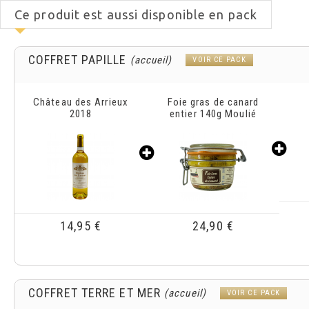
Ce produit est aussi disponible en pack
COFFRET PAPILLE
(accueil)
VOIR CE PACK
Foie gras de canard
Canelé Nomade
Rill
entier 140g Moulié
au 
2,80 €
24,90 €
COFFRET TERRE ET MER
(accueil)
VOIR CE PACK