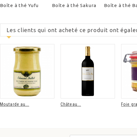
Boîte à thé Yufu
Boîte à thé Sakura
Boîte à thé B
Les clients qui ont acheté ce produit ont égale
Moutarde au...
Château...
Foie gra