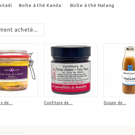
aitadi
Boîte à thé Kanda
Boîte à thé Nalang
Boute
verre.
ment acheté...
s de...
Confiture de...
Soupe de...