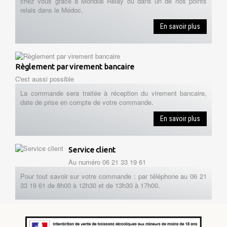
chez vous grâce à Mondial Relay ou dans un de nos points
relais dans le Médoc.
En savoir plus
Règlement par virement bancaire
C'est aussi possible
La commande sera traitée à réception du virement bancaire,
date de prise en compte de votre commande.
En savoir plus
Service client
Au numéro 06 21 33 19 61
Pour tout savoir sur votre commande : par téléphone au 06 21
33 19 61 de 8h00 à 12h30 et de 13h30 à 17h00.