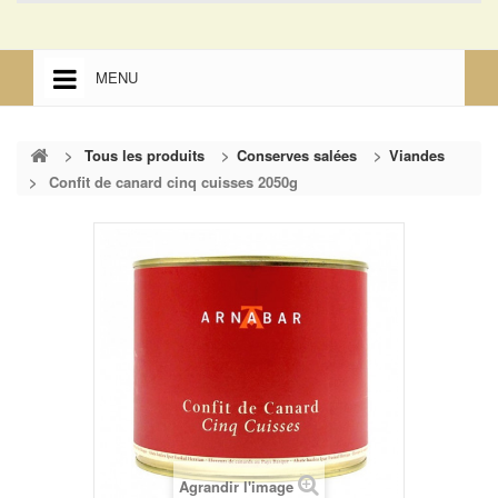
MENU
ACCUEIL
>
Tous les produits
>
Conserves salées
>
Viandes
ACCUEIL
>
Confit de canard cinq cuisses 2050g
MENTIONS LÉGALES
Agrandir l'image