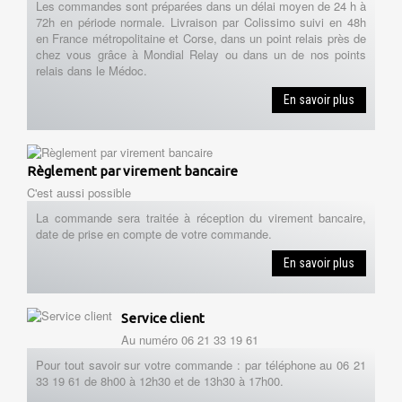
Les commandes sont préparées dans un délai moyen de 24 h à
72h en période normale. Livraison par Colissimo suivi en 48h
en France métropolitaine et Corse, dans un point relais près de
chez vous grâce à Mondial Relay ou dans un de nos points
relais dans le Médoc.
En savoir plus
Règlement par virement bancaire
C'est aussi possible
La commande sera traitée à réception du virement bancaire,
date de prise en compte de votre commande.
En savoir plus
Service client
Au numéro 06 21 33 19 61
Pour tout savoir sur votre commande : par téléphone au 06 21
33 19 61 de 8h00 à 12h30 et de 13h30 à 17h00.