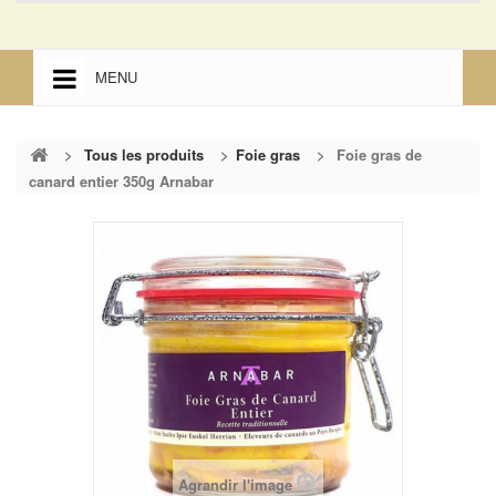
MENU
ACCUEIL
>
Tous les produits
>
Foie gras
>
Foie gras de
ACCUEIL
canard entier 350g Arnabar
MENTIONS LÉGALES
Agrandir l'image