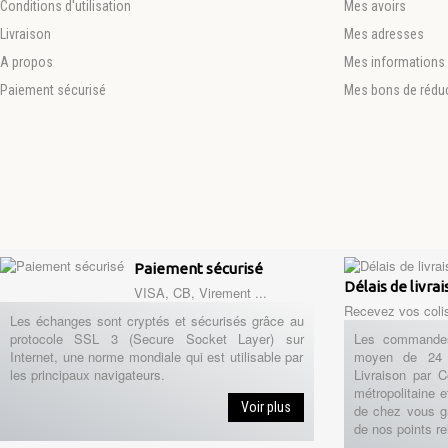
Conditions d'utilisation
Mes avoirs
Livraison
Mes adresses
A propos
Mes informations 
Paiement sécurisé
Mes bons de rédu
Paiement sécurisé
Délais de livra
VISA, CB, Virement ...
Recevez vos coli
Les échanges sont cryptés et sécurisés grâce au
protocole SSL 3 (Secure Socket Layer) sur
Les commandes
Internet, une norme mondiale qui est utilisable par
moyen de 24 
les principaux navigateurs.
Livraison par 
métropolitaine e
Voir plus
de chez vous g
de nos points re