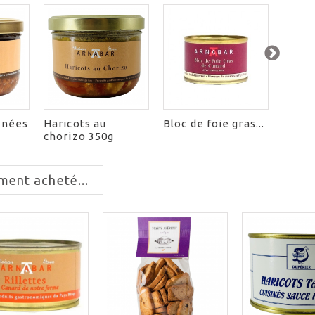
sinées
Haricots au
Bloc de foie gras...
Paniè
chorizo 350g
ment acheté...