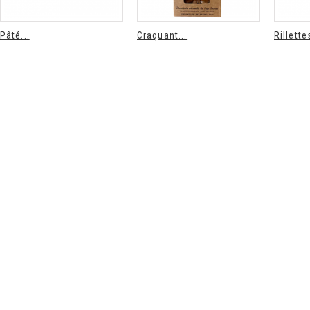
Pâté...
Craquant...
Rillettes