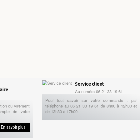
Service client
aire
Au numéro 06 21 33 19 61
Pour tout savoir sur votre commande : par
tion du virement
téléphone au 06 21 33 19 61 de 8h00 à 12h30 et
ompte de votre
de 13h30 à 17h00.
En savoir plus