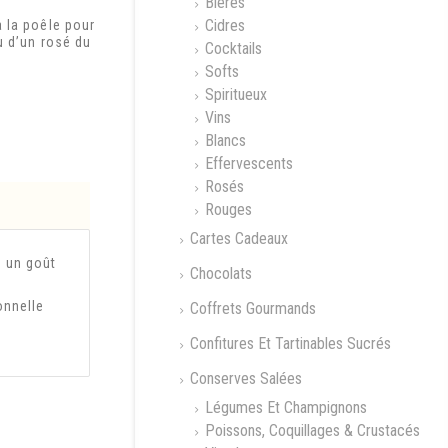
Bières
Cidres
 la poêle pour
u d’un rosé du
Cocktails
Softs
Spiritueux
Vins
Blancs
Effervescents
Rosés
Rouges
Cartes Cadeaux
t un goût
Chocolats
onnelle
Coffrets Gourmands
Confitures Et Tartinables Sucrés
Conserves Salées
Légumes Et Champignons
Poissons, Coquillages & Crustacés