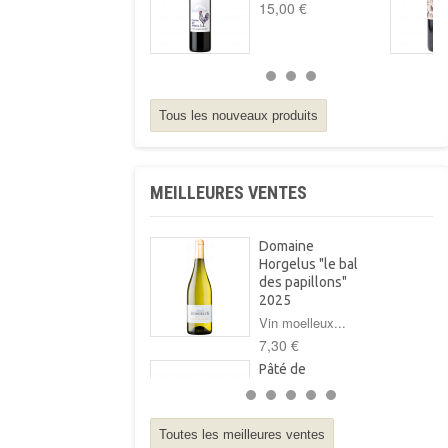
15,00 €
Tous les nouveaux produits
MEILLEURES VENTES
Domaine
Horgelus "le bal
des papillons"
2025
Vin moelleux...
7,30 €
Pâté de
campagne au foie
gras Arnabar
125g
Toutes les meilleures ventes
Pâté de