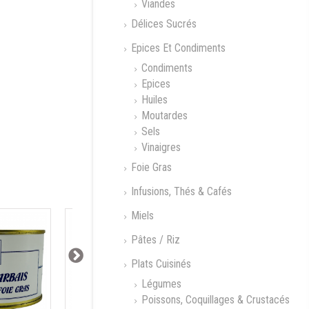
Viandes
Délices Sucrés
Epices Et Condiments
Condiments
Epices
Huiles
Moutardes
re raffinée
Rhum Blanc Moon
Rhum Gold Moon
Sels
Harbour
Harbour
Vinaigres
Foie Gras
Infusions, Thés & Cafés
Miels
Pâtes / Riz
Plats Cuisinés
Légumes
Poissons, Coquillages & Crustacés