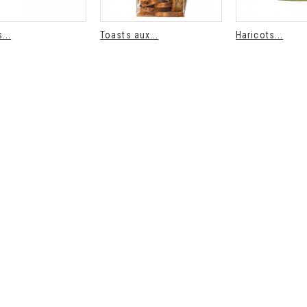
...
Toasts aux...
Haricots...