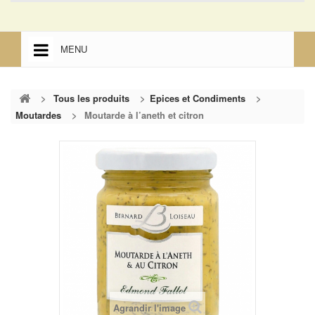
MENU
ACCUEIL
>
Tous les produits
>
Epices et Condiments
>
ACCUEIL
Moutardes
>
Moutarde à l’aneth et citron
MENTIONS LÉGALES
Agrandir l'image