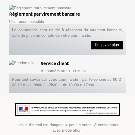
Règlement par virement bancaire
C'est aussi possible
La commande sera traitée à réception du virement bancaire,
date de prise en compte de votre commande.
En savoir plus
Service client
Au numéro 06 21 33 19 61
Pour tout savoir sur votre commande : par téléphone au 06 21
33 19 61 de 8h00 à 12h30 et de 13h30 à 17h00.
L'abus d'alcool est dangereux pour la santé. A consommer
avec modération.