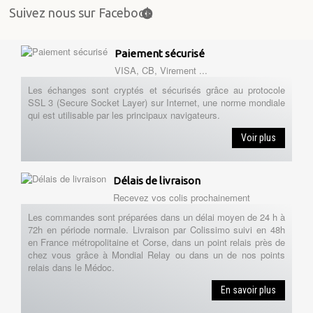
Suivez nous sur Facebook
Paiement sécurisé
VISA, CB, Virement ...
Les échanges sont cryptés et sécurisés grâce au protocole
SSL 3 (Secure Socket Layer) sur Internet, une norme mondiale
qui est utilisable par les principaux navigateurs.
Voir plus
Délais de livraison
Recevez vos colis prochainement
Les commandes sont préparées dans un délai moyen de 24 h à
72h en période normale. Livraison par Colissimo suivi en 48h
en France métropolitaine et Corse, dans un point relais près de
chez vous grâce à Mondial Relay ou dans un de nos points
relais dans le Médoc.
En savoir plus