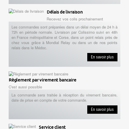
Délais de livraison
Recevez vos colis prochainement
Les commandes sont préparées dans un délai moyen de 24 h à
72h en période normale. Livraison par Colissimo suivi en 48h
en France métropolitaine et Corse, dans un point relais près de
chez vous grâce à Mondial Relay ou dans un de nos points
relais dans le Médoc.
En savoir plus
Règlement par virement bancaire
C'est aussi possible
La commande sera traitée à réception du virement bancaire,
date de prise en compte de votre commande.
En savoir plus
Service client