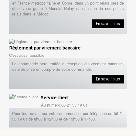
en France métropolitaine et Corse, dans un point relais près de
chez vous grâce à Mondial Relay ou dans un de nos points
relais dans le Médoc.
En savoir plus
Règlement par virement bancaire
C'est aussi possible
La commande sera traitée à réception du virement bancaire,
date de prise en compte de votre commande.
En savoir plus
Service client
Au numéro 06 21 33 19 61
Pour tout savoir sur votre commande : par téléphone au 06 21
33 19 61 de 8h00 à 12h30 et de 13h30 à 17h00.