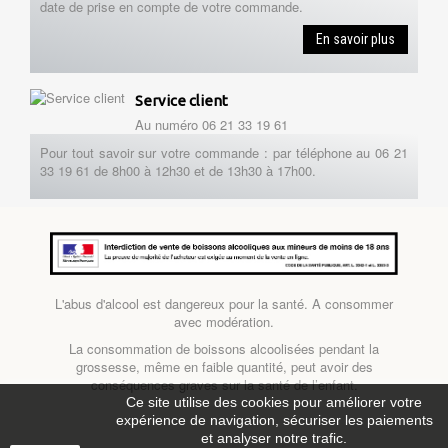
date de prise en compte de votre commande.
En savoir plus
Service client
Au numéro 06 21 33 19 61
Pour tout savoir sur votre commande : par téléphone au 06 21
33 19 61 de 8h00 à 12h30 et de 13h30 à 17h00.
L'abus d'alcool est dangereux pour la santé. A consommer
avec modération.
La consommation de boissons alcoolisées pendant la
grossesse, même en faible quantité, peut avoir des
conséquences graves sur la santé de l’enfant.
Ce site utilise des cookies pour améliorer votre
expérience de navigation, sécuriser les paiements
et analyser notre trafic.