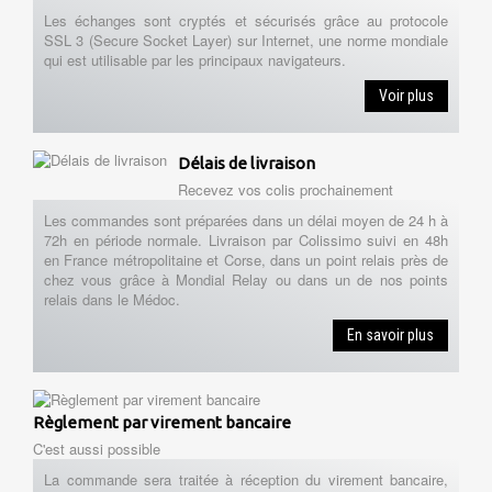
Les échanges sont cryptés et sécurisés grâce au protocole
SSL 3 (Secure Socket Layer) sur Internet, une norme mondiale
qui est utilisable par les principaux navigateurs.
Voir plus
Délais de livraison
Recevez vos colis prochainement
Les commandes sont préparées dans un délai moyen de 24 h à
72h en période normale. Livraison par Colissimo suivi en 48h
en France métropolitaine et Corse, dans un point relais près de
chez vous grâce à Mondial Relay ou dans un de nos points
relais dans le Médoc.
En savoir plus
Règlement par virement bancaire
C'est aussi possible
La commande sera traitée à réception du virement bancaire,